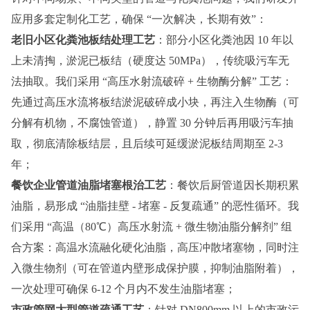
应用多套定制化工艺，确保 “一次解决，长期有效”：
老旧小区化粪池板结处理工艺
：部分小区化粪池因 10 年以
上未清掏，淤泥已板结（硬度达 50MPa），传统吸污车无
法抽取。我们采用 “高压水射流破碎 + 生物酶分解” 工艺：
先通过高压水流将板结淤泥破碎成小块，再注入生物酶（可
分解有机物，不腐蚀管道），静置 30 分钟后再用吸污车抽
取，彻底清除板结层，且后续可延缓淤泥板结周期至 2-3
年；
餐饮企业管道油脂堵塞根治工艺
：餐饮后厨管道因长期积累
油脂，易形成 “油脂挂壁 - 堵塞 - 反复疏通” 的恶性循环。我
们采用 “高温（80℃）高压水射流 + 微生物油脂分解剂” 组
合方案：高温水流融化硬化油脂，高压冲散堵塞物，同时注
入微生物剂（可在管道内壁形成保护膜，抑制油脂附着），
一次处理可确保 6-12 个月内不发生油脂堵塞；
市政管网大型管道疏通工艺
：针对 DN800mm 以上的市政污