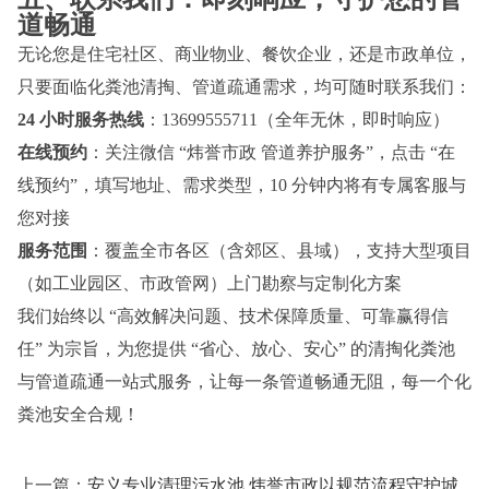
道畅通
无论您是住宅社区、商业物业、餐饮企业，还是市政单位，
只要面临化粪池清掏、管道疏通需求，均可随时联系我们：
24 小时服务热线
：13699555711（全年无休，即时响应）
在线预约
：关注微信 “炜誉市政 管道养护服务”，点击 “在
线预约”，填写地址、需求类型，10 分钟内将有专属客服与
您对接
服务范围
：覆盖全市各区（含郊区、县域），支持大型项目
（如工业园区、市政管网）上门勘察与定制化方案
我们始终以 “高效解决问题、技术保障质量、可靠赢得信
任” 为宗旨，为您提供 “省心、放心、安心” 的清掏化粪池
与管道疏通一站式服务，让每一条管道畅通无阻，每一个化
粪池安全合规！
上一篇：
安义专业清理污水池 炜誉市政以规范流程守护城