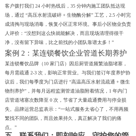
客户拨打我们 24 小时热线后，35 分钟内施工团队抵达现
场，通过 “高压水射流破碎 + 生物酶分解” 工艺，2.5 小时完
成清掏与现场消毒，恢复小区正常环境。事后小区物业负责
人评价：“没想到这么快就能解决，而且现场清理得很干
净，没有留下异味，比之前找的小团队靠谱太多！”
案例 2：某连锁餐饮企业管道长期养护
某连锁餐饮品牌（10 家门店）因后厨管道频繁油脂堵塞，
每月需疏通 2-3 次，影响正常营业。与我们签订年度养护协
议后，我们每季度为门店进行 “高温高压水射流疏通 + 微生
物剂养护”，并每月远程监测管道油脂附着情况，1 年内门
店管道堵塞次数降至 0 次，节省了大量疏通费用与停业损
失。品牌运营总监表示：“一站式服务太省心了，不用再频
繁找不同的团队，而且效果持久，真正解决了我们的痛
点。”
五、联系我们：即刻响应，守护您的管