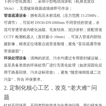
下的小型化粪池），采用小型电动清淤机（机身宽度仅
50cm），无需破坏路面或墙体即可作业；
管道疏通设备
：拥有高压水射流机（压力范围 15-25MPa，
可调节），可应对 DN50-DN1000mm 不同管径的管道，水
流可穿透管道内硬化油脂、毛发结块、泥沙淤积；搭配管道
CCTV 检测机器人（直径最小 10mm），可深入管道内部拍
摄影像，精准定位堵塞点或管道裂缝，避免 “盲目疏通导致
管道破损”；
环保处理设备
：清掏的淤泥、污水均通过专用密封罐运输，
送至具备资质的环保处理厂进行无害化处理（如淤泥固化后
用于路基回填、污水达标排放），避免 “随意倾倒造成二次
污染”，符合 环保要求。
2. 定制化核心工艺，攻克 “老大难” 问
题
针对不同场景、不同类型的管道与化粪池问题，我们研发并