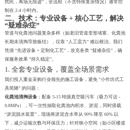
扰民，离场无痕迹”，全流程（不含特殊复杂情况）通常控
制在 2-4 小时内。
二、技术：专业设备 + 核心工艺，解决 
“疑难杂症”
管道与化粪池问题复杂多样（如老旧管道变形堵塞、化粪池
长期未清掏导致板结），仅靠 “人工蛮力” 难以根治。我们
凭借 “先进设备 + 定制化工艺”，攻克各类 “疑难杂症”，确
保服务效果 “持久稳定”。
1. 全套专业设备，覆盖全场景需求
我们投入重金采购行业领先的施工设备，避免 “小作坊式工
具简陋” 的问题：
化粪池清掏设备
：配备 5-15 吨级真空吸污车（吸力可达 -
0.8MPa），可一次性抽取化粪池内积水、淤泥，同时搭载
“淤泥脱水装置”，现场将淤泥含水率从 90% 降至 60% 以
下，减少运输次数与环保压力；针对狭小空间（如小区楼道