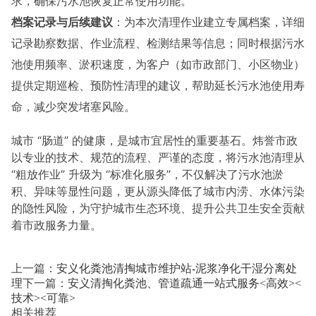
求，确保污水池恢复正常使用功能。
档案记录与后续建议
：为本次清理作业建立专属档案，详细
记录勘察数据、作业流程、检测结果等信息；同时根据污水
池使用频率、淤积速度，为客户（如市政部门、小区物业）
提供定期巡检、预防性清理的建议，帮助延长污水池使用寿
命，减少突发堵塞风险。
城市 “肠道” 的健康，是城市宜居性的重要基石。炜誉市政
以专业的技术、规范的流程、严谨的态度，将污水池清理从
“粗放作业” 升级为 “标准化服务”，不仅解决了污水池淤
积、异味等显性问题，更从源头降低了城市内涝、水体污染
的隐性风险，为守护城市生态环境、提升公共卫生安全贡献
着市政服务力量。
上一篇：
安义化粪池清掏城市维护站-泥浆净化干湿分离处
理
下一篇：
安义清掏化粪池、管道疏通一站式服务<高效><
技术><可靠>
相关推荐