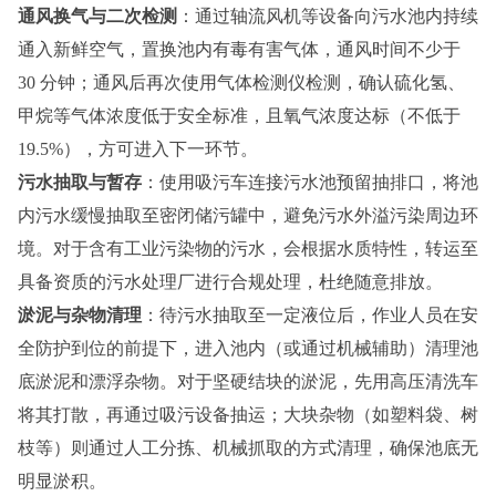
通风换气与二次检测
：通过轴流风机等设备向污水池内持续
通入新鲜空气，置换池内有毒有害气体，通风时间不少于
30 分钟；通风后再次使用气体检测仪检测，确认硫化氢、
甲烷等气体浓度低于安全标准，且氧气浓度达标（不低于
19.5%），方可进入下一环节。
污水抽取与暂存
：使用吸污车连接污水池预留抽排口，将池
内污水缓慢抽取至密闭储污罐中，避免污水外溢污染周边环
境。对于含有工业污染物的污水，会根据水质特性，转运至
具备资质的污水处理厂进行合规处理，杜绝随意排放。
淤泥与杂物清理
：待污水抽取至一定液位后，作业人员在安
全防护到位的前提下，进入池内（或通过机械辅助）清理池
底淤泥和漂浮杂物。对于坚硬结块的淤泥，先用高压清洗车
将其打散，再通过吸污设备抽运；大块杂物（如塑料袋、树
枝等）则通过人工分拣、机械抓取的方式清理，确保池底无
明显淤积。