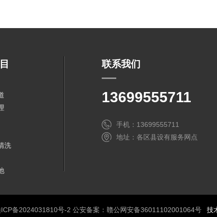
目
联系我们
13699555711
道
理
手机：13699555711
地址：各区县设有服务网点
清洗
池
ICP备2024031810号-2
公安备案：赣公网安备36011102001064号
技